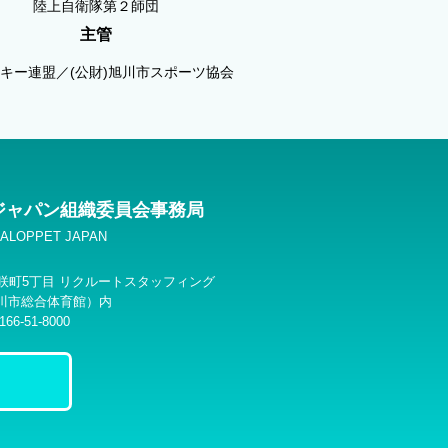
陸上自衛隊第２師団
主管
キー連盟／(公財)旭川市スポーツ協会
ジャパン組織委員会事務局
VASALOPPET JAPAN
市花咲町5丁目 リクルートスタッフィング
川市総合体育館）内
66-51-8000