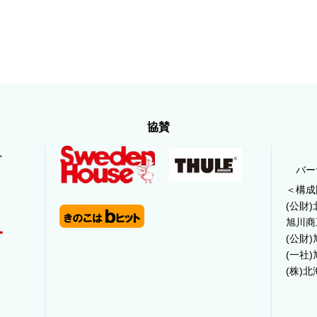
協賛
バー
＜構成
(公財
旭川商
(公財
(一社
(株)