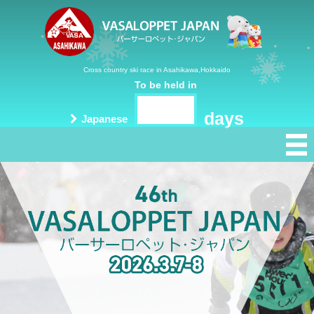
Cross country ski race in Asahikawa,Hokkaido
To be held in
days
Japanese