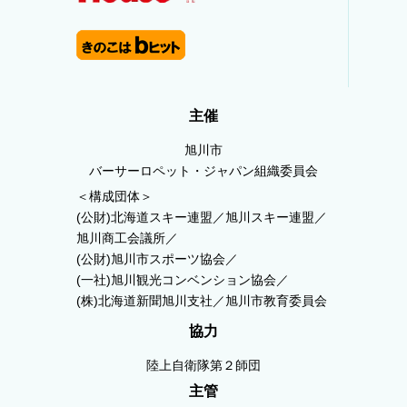
主催
旭川市
バーサーロペット・ジャパン組織委員会
＜構成団体＞
(公財)北海道スキー連盟／旭川スキー連盟／
旭川商工会議所／
(公財)旭川市スポーツ協会／
(一社)旭川観光コンベンション協会／
(株)北海道新聞旭川支社／旭川市教育委員会
協力
陸上自衛隊第２師団
主管