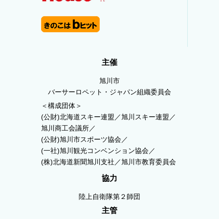
主催
旭川市
バーサーロペット・ジャパン組織委員会
＜構成団体＞
(公財)北海道スキー連盟／旭川スキー連盟／
旭川商工会議所／
(公財)旭川市スポーツ協会／
(一社)旭川観光コンベンション協会／
(株)北海道新聞旭川支社／旭川市教育委員会
協力
陸上自衛隊第２師団
主管