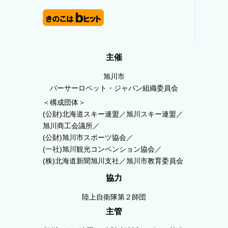
主催
旭川市
バーサーロペット・ジャパン組織委員会
＜構成団体＞
(公財)北海道スキー連盟／旭川スキー連盟／
旭川商工会議所／
(公財)旭川市スポーツ協会／
(一社)旭川観光コンベンション協会／
(株)北海道新聞旭川支社／旭川市教育委員会
協力
陸上自衛隊第２師団
主管