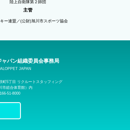
陸上自衛隊第２師団
主管
キー連盟／(公財)旭川市スポーツ協会
ジャパン組織委員会事務局
VASALOPPET JAPAN
市花咲町5丁目 リクルートスタッフィング
川市総合体育館）内
66-51-8000