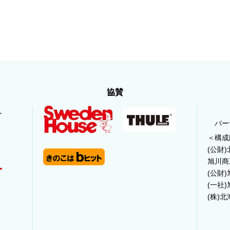
協賛
バー
＜構成
(公財
旭川商
(公財
(一社
(株)