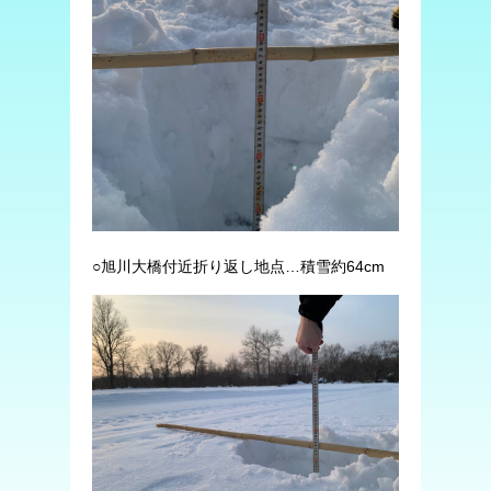
○旭川大橋付近折り返し地点…積雪約64cm